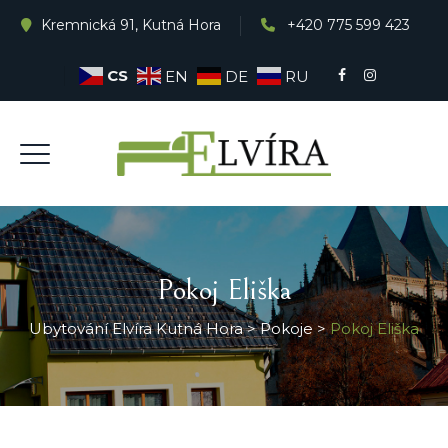
Kremnická 91, Kutná Hora
+420 775 599 423
CS
EN
DE
RU
REZERVACE
Pokoj Eliška
Ubytování Elvíra Kutná Hora
>
Pokoje
>
Pokoj Eliška