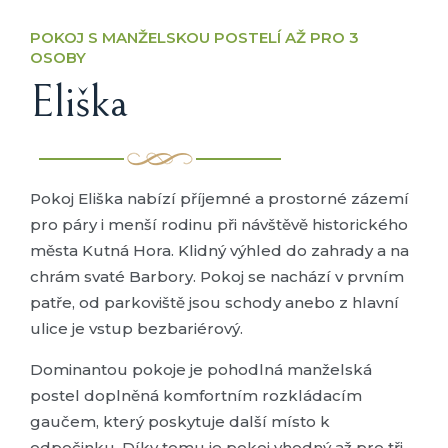
POKOJ S MANŽELSKOU POSTELÍ AŽ PRO 3
OSOBY
Eliška
Pokoj Eliška nabízí příjemné a prostorné zázemí
pro páry i menší rodinu při návštěvě historického
města Kutná Hora. Klidný výhled do zahrady a na
chrám svaté Barbory. Pokoj se nachází v prvním
patře, od parkoviště jsou schody anebo z hlavní
ulice je vstup bezbariérový.
Dominantou pokoje je pohodlná manželská
postel doplněná komfortním rozkládacím
gaučem, který poskytuje další místo k
odpočinku. Díky tomu je pokoj vhodný až pro tři